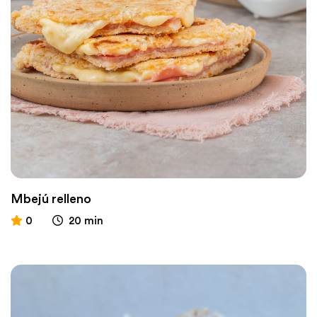
Mbejú relleno
0
20 min