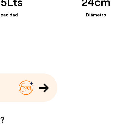
,5Lts
24cm
pacidad
Diámetro
o?