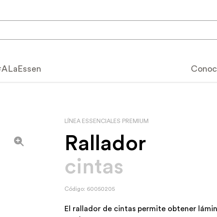
#ALaEssen
Conoc
Calidad Essen
speciales
LÍNEA ESSENCIALES PREMIUM
Por qué elegir Essen
tos
Rallador
Cómo utilizar tu Essen
s Premium
cintas
Beneficios y característ
productos
Usos y cuidados
Código: 60050205
catálogo
Servicio post-venta
El rallador de cintas permite obtener lámi